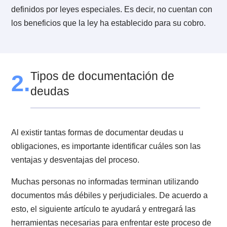
dos testigos de actuación.
Los instrumento privados. Por ejemplo,
pagarés
, letr
de cambio y cheques. Siempre que cumplan
determinadas condiciones.
Las
confesiones judiciales
.
Cualquier título al portador o nominativo. Este último
debe estar legítimamente emitido y representar las
obligaciones y los cupones vencidos.
Cualquiera otro título a que las leyes den fuerza
ejecutiva. Es decir, todos los demás títulos ejecutivos
que establecen leyes especiales. Por ejemplo, la cuar
copia de la factura, los certificados de deudas emitid
por el secretario municipal, etc.
El resto de los títulos no mencionados en el artículo n
son títulos ejecutivos. Tampoco aquellos que no está