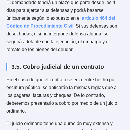
aquellos que aluden a supuestas acciones judiciales,
están expresamente prohibidos por la
Ley de Derec
del Consumidor
.
3.3. La cobranza judicial
En el caso de la cobranza judicial no existe un único
procedimiento de cobranza. El procedimiento
dependerá del título
en que se encuentra respaldada
deuda que queremos cobrar. Es decir, puede seguirs
por medio de un juicio ejecutivo, sumario u ordinario.
Si el cobro se inicia a través de un juicio, es importan
tener en cuenta que la cobranza judicial contempla lo
gastos propios de un juicio. Es decir, contratación de
abogados de cobranza judicial, notificación del recep