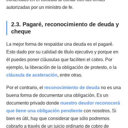
propio para su cobro.
Nota de cobro:
es una especie de factura pero que 
es emitida por el servicio de impuestos internos. No
documenta los impuestos que se deben pagar por lo
servicios prestados o la mercadería entregada, sino 
únicamente documenta estas operaciones. No prese
ninguna ventaja para su cobro, puesto que no existe 
procedimiento especial al efecto.
2.2. Contrato ante notario y contrato s
notariar
Un contrato ante notario es un contrato cuyas firmas 
encuentran autorizadas ante notario. De acuerdo a es
último, es importante no confundirlos con los contrato
celebrados por medio de escritura pública.