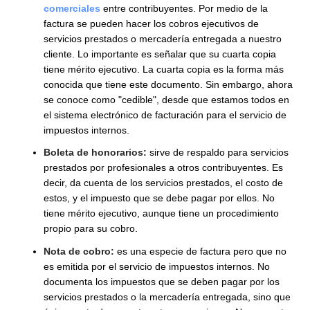
esto, el siguiente artículo te ayudará y entregará las
herramientas necesarias para enfrentar este proceso 
forma segura e informada.
En este capítulo podrás revisar y comparar los diferen
documentos o instrumentos para el registro de una
deuda que se pueda cobrar en juicio o en un acuerdo.
mismo tiempo, podrás reconocer las ventajas y
desventajas del proceso de cobranza judicial.
2.1. Diferencias: factura, boleta de
honorarios y nota de cobro
Si bien la factura como la boleta de honorarios y la no
de cobro documentan un pago por un servicio prestad
un bien entregado, es importante tener en cuenta que