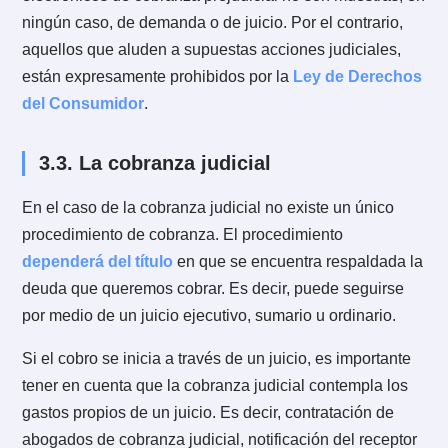
Llamadas y correos electrónicos de servicios de
cobranza.
Cobranza online.
Etcétera.
Todos estos métodos presionan al deudor para que
pague o para que acceda a entablar algún tipo de
negociación con el acreedor y así pactar un nuevo
método de pago.
Los beneficios de una
cobranza extrajudicial
son lo
siguientes:
El costo es mucho más económico que iniciar un juici
ya sea por los honorarios legales como por los gasto