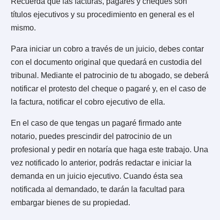
cobrar una factura extrajudicialmente en cuotas. Esto
permitirá que la empresa no quiebre a causa de ejecu
la deuda en una cuota a través de un juicio y te permi
sostener una relación comercial en el futuro (obviam
con más garantías que la primera vez).
Los beneficios de la cobranza extrajudicial son varios
es muy importante que te asesores bien para obtener 
resultados que esperas.
Toda clase de carta para solicitar el pago no supone 
se haya iniciado un juicio contra el deudor. Es decir, l
carta de recordatorio de pago, el modelo de carta de
cobranza, las llamadas de cobranza, o correos
electrónicos de cobranza prejudicial no son muestras
ningún caso, de demanda o de juicio. Por el contrario