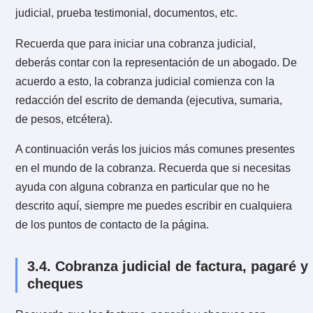
receptores y embargos.
En cuanto al tiempo, si están dadas las condiciones,
puedes obtener el pago más rápido en comparación 
el juicio.
Es menos agresivo que una demanda. En otras
palabras, puedes construir procesos de cobranza en
términos más amables que iniciando una demanda
directamente.
Con la ayuda de un profesional ahorrarás tiempo al n
tener que iniciar un proceso de escritos judiciales. Al
igual que en el punto anterior, esto evitará tensar la
relación.
A diferencia de un juicio, el pago no está limitado sólo
demandado. Es decir, pueden venir de otras fuentes 
en términos renovados que permita mantener una
relación comercial. Por ejemplo, puedes conseguir