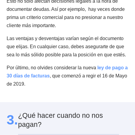
través de ellas se puede acreditar que se hizo entreg
de las mercaderías. Lógicamente, luego de la firma de
guía, se emite la factura correspondiente a la entrega.
Ahora bien, la otra opción puede ser entregar
directamente con factura. Sin embargo, esto tiene un
inconveniente. En este caso, no contamos con un
respaldo que garantice la entrega de los bienes que 
han comprado. Tanto el proveedor como el cliente
quedarán con la incertidumbre en caso de una
eventualidad.
2.7. Ventajas y desventajas generales
Asegurar un título ejecutivo es una suerte de cobranz
preventiva muy importante que te dará varias opcione