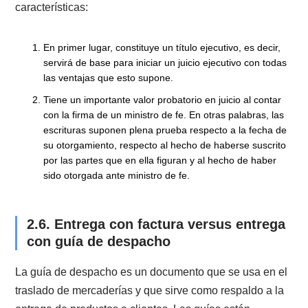
embargo, hay que tener en cuenta que, de los títulos
ejecutivos existentes, es uno de los menos usados. L
anterior porque su cobro es mucho más engorroso en
comparación al pagaré, sobretodo por el protesto.
2.4. Orden de compra y contrato de
prestación de servicios o venta
Una orden de compra o pedido de compra es un
documento financiero que acredita una negociación
entre un proveedor (empresa) y un cliente. Así por
ejemplo, el cliente le ordena a su proveedor comprar
ciertos y determinados insumos, facilitando los fondo
para dicha compra. Al momento de efectuarse la comp
la orden se transformará en una factura, con todas las