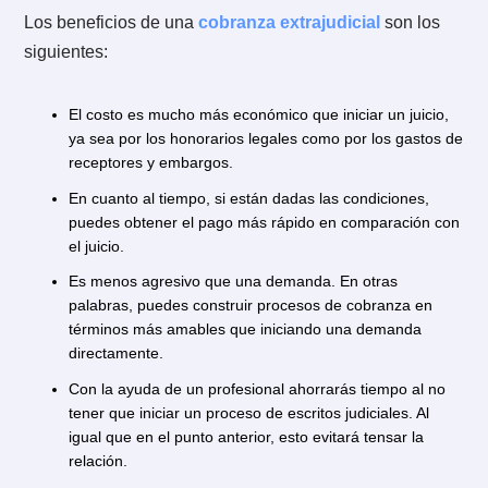
Hay distintas variables que debes tener en
consideración al momento de proceder con el cobro 
las acreencias a tu favor, unas más relevantes que otr
En lo personal, te recomiendo hablar con un abogado
empresa con experiencia en la materia para que pue
tener un diagnóstico seguro sobre la posición en la q
te encuentras. Lo importante es que evalúes con un
profesional el mecanismo de cobranza a utilizar, o bie
si corresponde asumir la pérdida.
3.2. La cobranza pre o extra judicial
Antes de acudir a tribunales con el objetivo de que n
paguen, podemos utilizar un aviso de cobranza. La