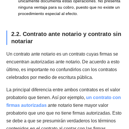
tienen objetivos diferentes:
Factura: es el medio de respaldo de las
operaciones
comerciales
entre contribuyentes. Por medio de la
factura se pueden hacer los cobros ejecutivos de
servicios prestados o mercadería entregada a nuestr
cliente. Lo importante es señalar que su cuarta copia
tiene mérito ejecutivo. La cuarta copia es la forma m
conocida que tiene este documento. Sin embargo, ah
se conoce como "cedible", desde que estamos todos
el sistema electrónico de facturación para el servicio 
impuestos internos.
Boleta de honorarios:
sirve de respaldo para servic
prestados por profesionales a otros contribuyentes. E
decir, da cuenta de los servicios prestados, el costo d
estos, y el impuesto que se debe pagar por ellos. No
tiene mérito ejecutivo, aunque tiene un procedimiento