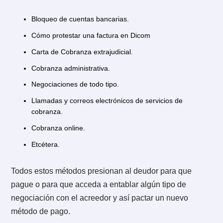
Antes de cobrar cualquier crédito que tengas a tu favo
lo primero que debes considerar es bajo qué título es
documentado.
Otro elemento que debes tener en cuenta es que exis
dos etapas de cobranza: la cobranza judicial y la
cobranza extrajudicial. Cada una de las anteriores ti
su particularidad, tanto en su efectividad como en los
costos que implica.
Por ejemplo, ¿Sabes cuántas idas de receptor judicia
necesita tu cobranza? ¿Cuánto cobra un abogado po
asesorarte en uno y otro tipo de proceso? ¿Dónde
habría que ir a notificar la demanda? o ¿Es una
importante empresa para tu negocio a la que le querr
hacer un juicio? y así.