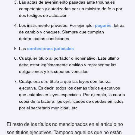
En el juicio ordinario, lo primero que se discutirá será 
legitimidad del título a cobrar, los montos contenidos 
él, las condiciones acordadas, etc. En comparación a
título ejecutivo, el trámite muchas veces resulta más
complicado.
1.2. ¿Cuáles son títulos ejecutivos?
Según el
artículo 434 del Código de Procedimient
Civil
, los títulos ejecutivos son:
Las sentencias firmes definitivas o interlocutorias.
Las copias autorizadas de escritura pública.
Las actas de avenimiento pasadas ante tribunales
competentes y autorizadas por un ministro de fe o po