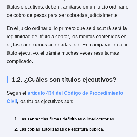
ejecutivo. Sin embargo, la doctrina lo define como aq
documento que contiene un derecho incuestionable
suficiente para exigir el cumplimiento forzado de las
obligaciones que el documento contiene.
La ventaja del título ejecutivo es que la ley permite el
pago de la deuda a través de un juicio especial. Este
juicio es breve y se le da rápidamente al acreedor el
poder de pedir el embargo de bienes junto al posterio
remate de los mismos. Esto con el objetivo de que se
pague la deuda.
De acuerdo a las deudas que no están contenidas en
títulos ejecutivos, deben tramitarse en un juicio ordina
de cobro de pesos para ser cobradas judicialmente.