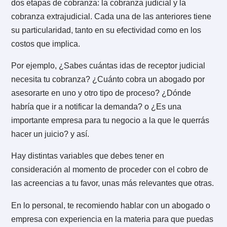
cambio.
Esto no sólo afectan decisiones legales a la hora de
documentar deudas. Así por ejemplo, hay veces don
prima un criterio comercial para no presionar a nuestr
cliente más importante.
Las ventajas y desventajas varían según el document
que elijas. En cualquier caso, debes asegurarte de q
sea lo más sólido posible para la posición en que est
Por último, no olvides considerar la nueva
ley de pag
30 días de facturas
, que comenzó a regir el 16 de M
de 2019.