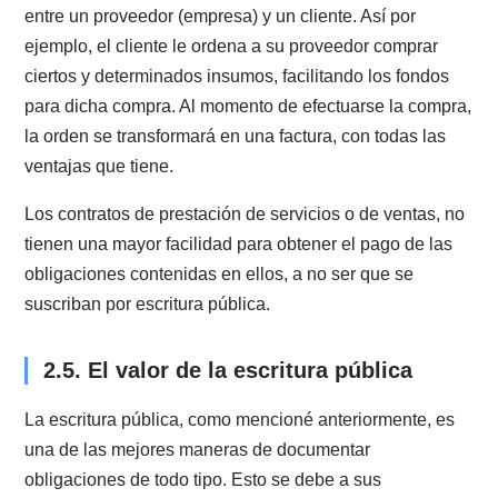
ejemplo, la liberación de la obligación de protesto, o l
cláusula de aceleración
, entre otras.
Por el contrario, el
reconocimiento de deuda
no es 
buena forma de documentar una obligación. Es un
documento privado donde
nuestro deudor reconoc
que tiene una obligación pendiente
con nosotros. S
bien es útil, hay que considerar que sólo podremos
cobrarlo a través de un juicio ordinario de cobro de
pesos. Con la excepción de que lo documentemos po
escritura pública con la ayuda de un abogado de
cobranza.
Por último, el cheque siempre será una buena forma 
documentar una obligación
, porque luego de notific
su protesto, será un título ejecutivo perfecto. Sin