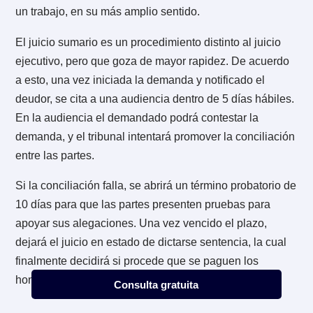
cheques
Recuerda que las facturas, pagarés y cheques son
títulos ejecutivos y su procedimiento en general es el
mismo.
Para iniciar un cobro a través de un juicio, debes cont
con el documento original que quedará en custodia d
tribunal. Mediante el patrocinio de tu abogado, se de
notificar el protesto del cheque o pagaré y, en el caso
la factura, notificar el cobro ejecutivo de ella.
En el caso de que tengas un pagaré firmado ante
notario, puedes prescindir del patrocinio de un
profesional y pedir en notaría que haga este trabajo.
Consulta gratuita
vez notificado lo anterior, podrás redactar e iniciar la
demanda en un juicio ejecutivo. Cuando ésta sea