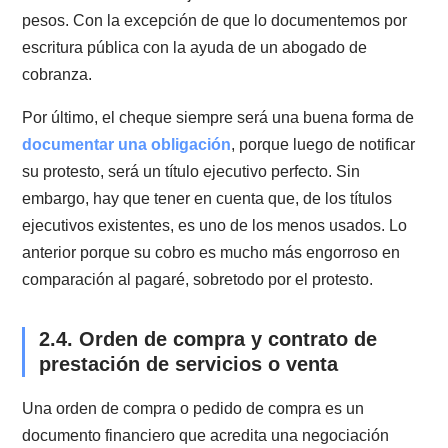
La principal diferencia entre ambos contratos es el va
probatorio que tienen. Así por ejemplo,
un contrato 
firmas autorizadas
ante notario tiene mayor valor
probatorio que uno que no tiene firmas autorizadas. E
se debe a que se presumirán verdaderos los términos
contenidos en el contrato al contar con las firmas
autorizadas por un ministro de fe.
2.3. Pagaré, reconocimiento de deuda
cheque
La mejor forma de respaldar una deuda es el pagaré.
Esto dado por su calidad de título ejecutivo y porque 
él puedes poner cláusulas que faciliten el cobro. Por