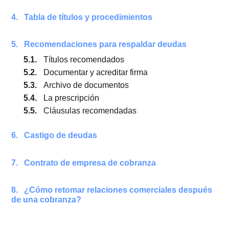
3.
¿Qué hacer cuando no nos pagan?
3.1.
Consideraciones antes de cobrar
3.2.
La cobranza pre o extra judicial (definición)
3.3.
La cobranza judicial
3.4.
Cobranza judicial de factura, pagaré y cheq
3.5.
Cobro judicial de un contrato
3.6.
Cobro de honorarios
4.
Tabla de títulos y procedimientos
5.
Recomendaciones para respaldar deudas
5.1.
Títulos recomendados
5.2.
Documentar y acreditar firma
5.3.
Archivo de documentos
5.4.
La prescripción
5.5.
Cláusulas recomendadas