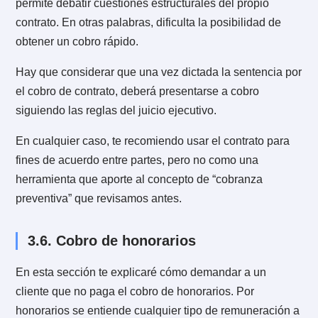
judicial, prueba testimonial, documentos, etc.
Recuerda que para iniciar una cobranza judicial,
deberás contar con la representación de un abogado.
acuerdo a esto, la cobranza judicial comienza con la
redacción del escrito de demanda (ejecutiva, sumaria
de pesos, etcétera).
A continuación verás los juicios más comunes presen
en el mundo de la cobranza. Recuerda que si necesit
ayuda con alguna cobranza en particular que no he
descrito aquí, siempre me puedes escribir en cualqui
de los puntos de contacto de la página.
3.4. Cobranza judicial de factura, pag