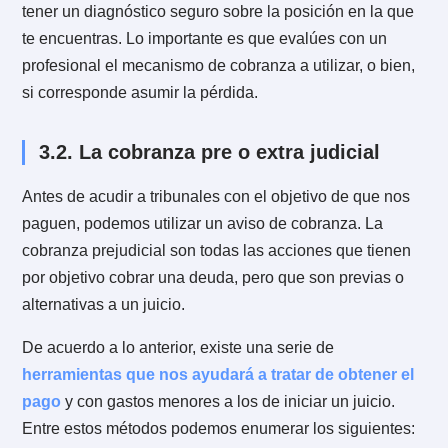
¿Qué hacer cuando no nos
3.
pagan?
Ante el incumplimiento de algún pago
puedes tomar
diversas estrategias y actitudes
que implicarán un
menor o mayor resultado en tu negocio y en tus
relaciones con quienes te deben.
Por lo tanto, el
cómo vamos a actuar para cobrar
nuestros créditos
siempre será muy importante, y a
esto apuntaremos en los siguientes párrafos.
3.1. Consideraciones antes de cobrar