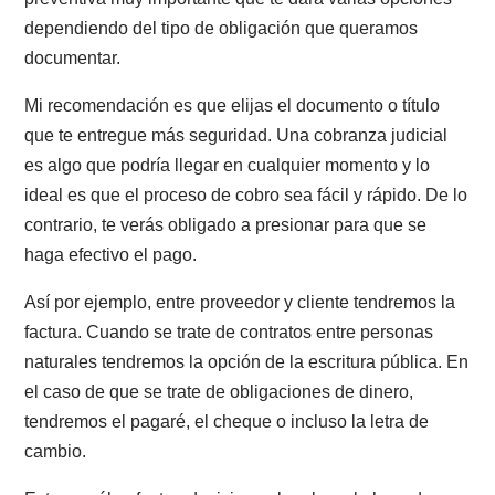
servirá de base para iniciar un juicio ejecutivo con to
las ventajas que esto supone.
Tiene un importante valor probatorio en juicio al conta
con la firma de un ministro de fe. En otras palabras, l
escrituras suponen plena prueba respecto a la fecha
su otorgamiento, respecto al hecho de haberse suscri
por las partes que en ella figuran y al hecho de haber
sido otorgada ante ministro de fe.
2.6. Entrega con factura versus entre
con guía de despacho
La guía de despacho es un documento que se usa en 
traslado de mercaderías y que sirve como respaldo a 
entrega de productos a clientes. Las guías están
directamente relacionadas a las facturas. Es decir, a