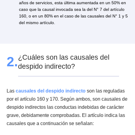
Si el trabajador pasa a llevar de forma grave las
obligaciones que impone su contrato.
1.3. Paso a paso para realizar un
autodespido
Para realizar un autodespido el trabajador debe:
Comunicar por escrito a su empleador y a la Inspecci
del trabajo el término del contrato. El documento o ca
deberá indicar las
causales legales
respectivas y los
hechos en que se funda el término del contrato.
Acudir a los Tribunales de Justicia en el plazo de 60 d
hábiles contados desde la terminación de los servicio
interponer la demanda por despido indirecto. Si obtie