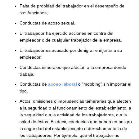
sentencia favorable, el juez ordenará el pago de las
indemnizaciones sustitutiva del aviso previo y legal po
años de servicios, esta última aumentada en un 50%
caso que la causal invocada sea la del N° 7 del artícu
160, o en un 80% en el caso de las causales del N° 1
del mismo artículo.
¿Cuáles son las causales del
2.
despido indirecto?
Las
causales del despido indirecto
son las regulad
por el artículo 160 y 170. Según ambos, son causales
despido indirectos las conductas indebidas de caráct