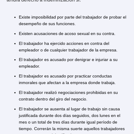
despido, el autodespido le permite al trabajador prov
su propio despido sin perder sus derechos de
indemnización
.
1.2. ¿Qué es lo que dice el artículo 16
del Código del Trabajo?
Según el artículo 160, el contrato de trabajo termina s
derecho a indemnización cuando el empleador ha ten
conductas indebidas de carácter grave y debidament
comprobadas. De acuerdo a lo anterior, el trabajador 
tendrá derecho a indemnización si:
Existe imposibilidad por parte del trabajador de probar
desempeño de sus funciones.