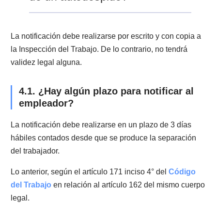
mensuales, el único rol de la Inspección del Trabajo e
de recepcionar la carta del trabajador que notifica al
empleador su autodespido. En este caso, la función 
la Inspección es fiscalizar la causal por la cual se est
realizando el autodespido.
De acuerdo a esto, la mediación laboral y la audienci
de conciliación es una de las principales funciones de
Inspección. A través de estas funciones se busca evit
el juicio que podría originar un despido indirecto.
3.5. ¿Cuáles son las atribuciones de l
Inspección del Trabajo frente a un
autodespido?
Esto depende del monto de la indemnización que le