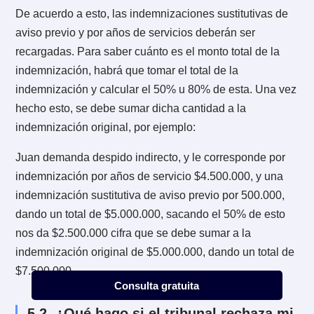
¿Cómo notifico a mi empleador
4.
de un autodespido?
La notificación debe realizarse por escrito y con copia
la Inspección del Trabajo. De lo contrario, no tendrá
validez legal alguna.
4.1. ¿Hay algún plazo para notificar al
empleador?
La notificación debe realizarse en un plazo de 3 días
hábiles contados desde que se produce la separació
del trabajador.
Consulta gratuita
Lo anterior, según el artículo 171 inciso 4° del
Códig