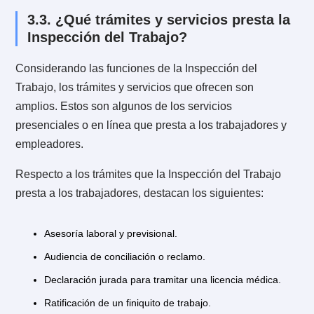
mejorar el cumplimiento de la legislación laboral,
previsional, de salud y seguridad en el trabajo.
Prevenir y dar soluciones alternativas de conflictos y
diálogo social. Es decir, poner a disposición de los
trabajadores servicios que faciliten la solución de
conflictos y fomenten la participación ciudadana.
Poner a disposición de los trabajadores servicios que
promocionen la libertad de los sindicatos y la asistenc
técnica. Es función de la Inspección del trabajo que l
trabajadores puedan ejercer de mejor manera sus
derechos laborales y previsionales de manera individ
o colectiva. Especialmente aquellos vinculados al
ejercicio pleno de la libertad sindical, la negociación
colectiva y el derecho a huelga.
Prestar servicios especializados de asistencia laboral,
previsional, de seguridad y de salud en el trabajo ya 
de forma presencial, virtual o telefónica.