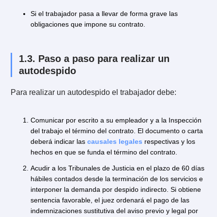
o paralización signifique una perturbación grave en la
marcha de la obra.
El trabajador hace abandono de su trabajo. Es decir, 
sale intempestiva e injustificadamente del trabajo
durante las horas de trabajo y sin permiso del emple
o de quien lo representa, o si se niega a trabajar sin
causa justificada.
Si existieran actos, omisiones o imprudencias que
afecten la seguridad y el funcionamiento del
establecimiento.
Si existieran actos, omisiones o imprudencias que
afecten la seguridad, salud o actividad de los
trabajadores.
Si el trabajador ha causado daños materiales
intencionalmente en las instalaciones. Esto incluye
maquinarias, herramientas, útiles de trabajo, product
mercaderías.