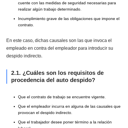
grave, debidamente comprobadas. El artículo indica l
causales que a continuación se señalan:
Falta de probidad del trabajador en el desempeño de
sus funciones;
Conductas de acoso sexual.
El trabajador ha ejercido acciones en contra del
empleador o de cualquier trabajador de la empresa.
El trabajador es acusado por denigrar e injuriar a su
empleador.
Conductas inmorales que afectan a la empresa dond
trabaja.
Conductas de
acoso laboral
o "mobbing" sin importa
tipo.