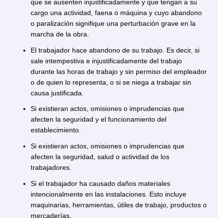
Existen acusaciones de acoso sexual en su contra.
El trabajador ha ejercido acciones en contra del
empleador o de cualquier trabajador de la empresa.
El trabajador es acusado por denigrar e injuriar a su
empleador.
El trabajador es acusado por practicar conductas
inmorales que afectan a la empresa donde trabaja.
El trabajador realizó negociaciones prohibidas en su
contrato dentro del giro del negocio.
El trabajador se ausenta al lugar de trabajo sin causa
justificada durante dos días seguidos, dos lunes en el
mes o un total de tres días durante igual período de
tiempo. Correrán la misma suerte aquellos trabajado
que se ausenten injustificadamente y que tengan a s
cargo una actividad, faena o máquina y cuyo abando