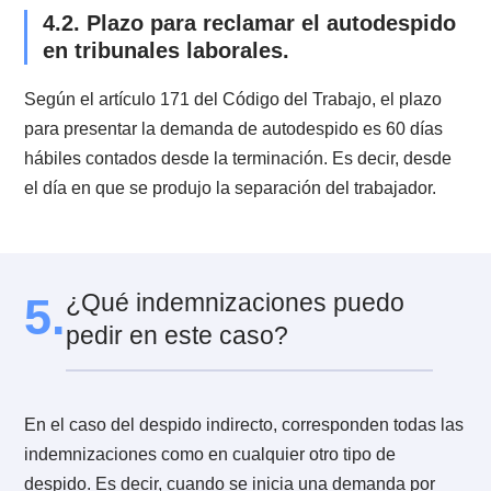
corresponda al trabajador afectado:
Si el monto es menor a 10 ingresos mínimos mensua
($2.880.000), se debe interponer previamente un
reclamo en la Inspección del Trabajo. Para esto el
trabajador debe llevar todos los medios de prueba qu
acrediten la causa del autodespido. Una vez hecho es
la Inspección actuará de mediador entre empleador y
trabajador. En el caso de que falle esta mediación, el
trabajador tendrá que iniciar una demanda en tribuna
Si el monto de la indemnización es superior a la cifra
antes indicada, la Inspección no tendrá ninguna
atribución. De acuerdo a esto, serán los tribunales
laborales quienes deben pronunciarse en estos casos
3.6. ¿Puede la Inspección del Trabajo