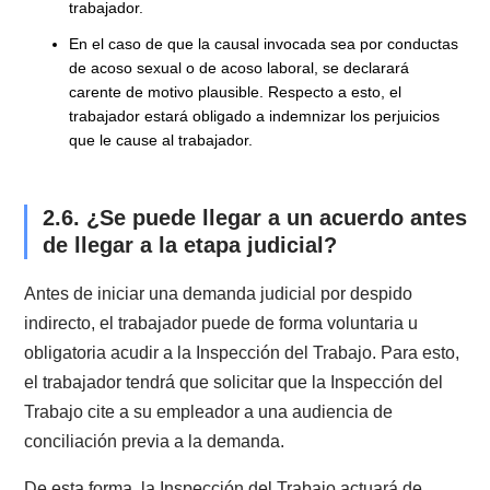
Si la causal se debe a conductas indebidas de caráct
grave y debidamente comprobada, el incremento de l
indemnización será hasta de un 80%.
Si la causal se debe a actos, omisiones o imprudenci
temerarias que afectaron la seguridad o el
funcionamiento del establecimiento, el incremento de 
indemnización será hasta de un 80%.
Si la causal se debe a actos que afectaron la segurid
la salud o a la actividad de los trabajadores, el
incremento de la indemnización será hasta de un 80
2.4. Dependiendo de la causal, ¿Es
distinta la indemnización?
Como mencioné en el párrafo anterior, la causal que 