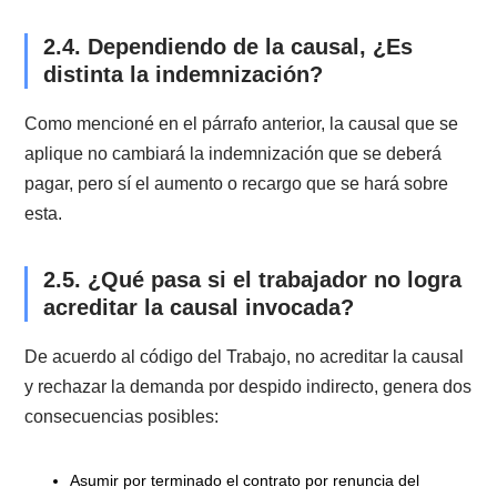
se funda. Una vez realizado esto, tendrás un plazo de
días hábiles para interponer una demanda por despid
indirecto.
2.3. ¿Qué causales pueden provocar 
aumento en la indemnización?
De acuerdo al
Código del Trabajo
, todas las causal
de despido indirecto dan un recargo o aumento sobre 
indemnización. Sin embargo, el porcentaje de aumen
dependerá de la causal de despido:
Si la causal es incumplimiento de las obligaciones
contractuales, el aumento de la indemnización será d
un 50%