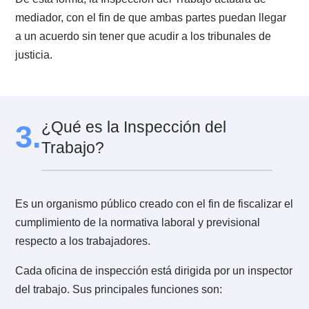
aplique no cambiará la indemnización que se deberá
pagar, pero sí el aumento o recargo que se hará sobr
esta.
2.5. ¿Qué pasa si el trabajador no log
acreditar la causal invocada?
De acuerdo al código del Trabajo, no acreditar la cau
y rechazar la demanda por despido indirecto, genera
consecuencias posibles:
Asumir por terminado el contrato por renuncia del
trabajador.
En el caso de que la causal invocada sea por conduc
de acoso sexual o de acoso laboral, se declarará
carente de motivo plausible. Respecto a esto, el