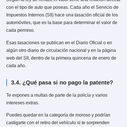
En marzo debemos realizar una serie de trámites,
colegios, revisión técnica, pago de patentes, etc. Uno
estos trámites es el
permiso de circulación, el cual es
obligatorio obtener si poseemos un vehículo, pero ¿p
qué? Eso te explicaremos en este artículo
de
MisAbogados.com
.
3.1. ¿Qué es el permiso de circulació
El
permiso de circulación es un impuesto que deben
pagar anualmente todos aquellos que sean dueños d
vehículos motorizados.
El impuesto del pago de patente va en beneficio a las
municipalidades y permite que estos vehículos circul