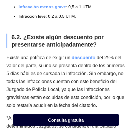
anotaciones de este Registro:
Las sentencias ejecutoriadas de condenas por
infracciones gravísimas tipificadas en la Ley 18.290, 
vez transcurridos tres años, contados desde la fecha
la anotación de la última infracción en el registro.
Las sentencias ejecutoriadas de condenas por
infracciones graves, se podrán eliminar transcurridos
dos años, contados desde la fecha de anotación de l
última infracción en el Registro.
Las anotaciones que también figuren en el Registro
General de Condenas, se borrarán, cuando se hayan
eliminado las anotaciones prontuariales o del prontua
penal mismo, conforme a la ley.
Consulta gratuita
5.5. ¿Cómo realizo el trámite?