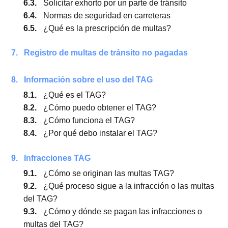
registro?
5.4.
¿Cuándo se eliminan definitivamente las
anotaciones?
5.5.
¿Cómo realizo el trámite?
6.
Valores y descuentos de las multas de tránsito
6.1.
¿Cuáles son los valores de los partes?
6.2.
¿Existe algún descuento por presentarse
anticipadamente?
6.3.
Solicitar exhorto por un parte de tránsito
6.4.
Normas de seguridad en carreteras
6.5.
¿Qué es la prescripción de multas?
7.
Registro de multas de tránsito no pagadas
8.
Información sobre el uso del TAG