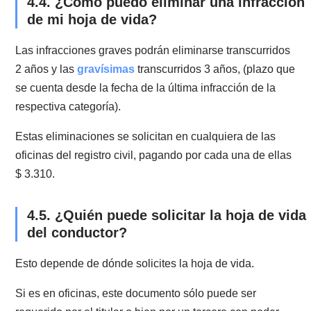
Si no sabes qué es, en este artículo te explicaremos,
aunque si tienes dudas, puedes contactarnos a travé
nuestra web
Misabogados.com
.
4.1. Explicación de la hoja de vida del
conductor
La
hoja de vida del conductor
es un documento que
permite acceder a información de un conductor sobre
sus infracciones graves o gravísimas (según la ley de
tránsito). El certificado también incluye las causas
pendientes que registre una persona en un juzgado d
policía local.
Los datos de esta hoja de vida son los consignados e