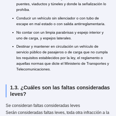
a la ley de tránsito?
Se consideran faltas menos graves:
Estacionar al costado izquierdo, sobre la vereda,
bandejón, o lugar que sea el señalado como falta gra
Manejar un automóvil marcha atrás.
Manejar excediendo la carga o pasajeros.
Usar indebidamente las luces.
No respetar normas para vehículos de emergencia q
le dan preferencia.
No hacer señales debidas antes de virar.
Efectuar viraje en U en la intersección de calles y
caminos, en los pasos de peatones, a menos de 200
metros de curvas, simas o gradiente, cruces ferroviar