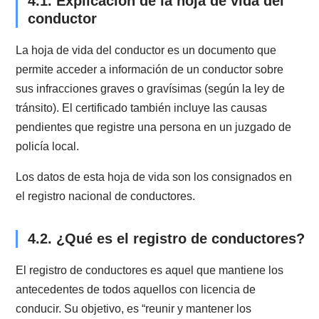
Puedes quedar en la categoría de moroso y podrían
castigarte con el retiro del vehículo si te sorprenden
transitando en la vía pública.
Además, al momento de renovar tu patente se te apli
una multa correspondiente al 1,5% del valor del perm
respectivo, que se calcula junto al IPC. Las multas
pueden llegar a exceder el precio del trámite.
Por ejemplo, un auto cuyo permiso cuesta $15.200,
deberá pagar una multa de $30.000.
3.5. ¿Qué pasa si mi vehículo no circu
durante el año?
Si por cualquier motivo tu vehículo no ha circulado o 