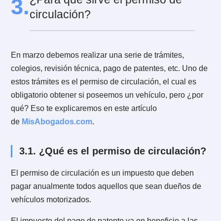
multa empadronada?
Sabrás que tienes una multa empadronada porque d
llegar al domicilio una notificación de la infracción
cometida, citándote al Juzgado de Policía Local.
Además, si no concurres al juzgado, el juez comunica
la multa al Registro Nacional de multas impagas, lo q
impedirá renovar el permiso de circulación el año
siguiente hasta que pagues la multa.
Por otro último, para
revisar el estado de multas de
auto
, puedes ingresar a la sección "Registro de Mult
del Registro Civil. Aquí ingresas la patente del vehícu
y revisar el historial de multas pendientes. Siempre te
presente que tener tus partes al día es fundamental p