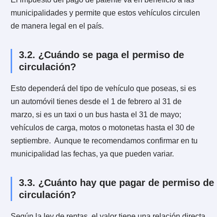
sacar la revisión técnica, SOAP, permiso de circulació
entre otras.
2.7. ¿Dónde se paga una multa
empadronada?
Se paga en la Tesorería Municipal correspondiente a 
comuna en que se haya cursado la multa empadrona
También puedes pagarlo junto al Permiso de Circulac
del año siguiente.
¿Para qué sirve el permiso de
3.
circulación?