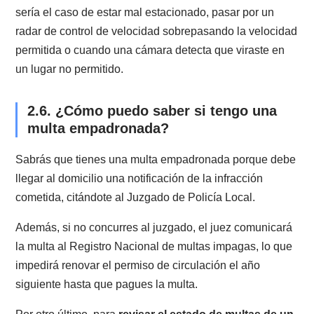
indicada en el parte policial, a pagar el monto indicad
o hacer presente tus alegaciones ante el juez, para q
decida si te aplica la multa o no.
Si el juez de Policía Local te condena a pagar una mu
tienes el plazo de 5 días contados, desde la dictación
la sentencia, para pagar la multa de tránsito en la
Tesorería municipal.
2.4. ¿Qué es una multa de tránsito
empadronada?
Una multa de tránsito empadronada es aquella multa
que se anota en contra de la patente del vehículo,
independiente de quién sea el dueño o de quién hay