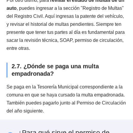
estado conduciendo.
2.5. ¿En qué casos te pueden sacar u
multa empadronada?
Te pueden sacar una multa empadronada en los caso
en que el parte no puede ser entregado al conductor 
no estar presente o debido a que el vehículo se
encuentra en movimiento y no te detienen. Por ejempl
sería el caso de estar mal estacionado, pasar por un
radar de control de velocidad sobrepasando la veloci
permitida o cuando una cámara detecta que viraste e
un lugar no permitido.
2.6. ¿Cómo puedo saber si tengo una