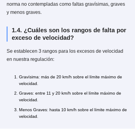
puentes, viaductos y túneles y donde la señalización 
prohíba.
Conducir un vehículo sin silenciador o con tubo de
escape en mal estado o con salida antirreglamentaria
No contar con un limpia parabrisas y espejo interior y
uno de carga, y espejos laterales.
Destinar y mantener en circulación un vehículo de
servicio público de pasajeros o de carga que no cump
los requisitos establecidos por la ley, el reglamento o
aquellas normas que dicte el Ministerio de Transporte
Telecomunicaciones.
1.3. ¿Cuáles son las faltas considera
leves?