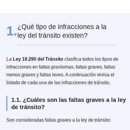
8.1.
¿Qué es el TAG?
8.2.
¿Cómo puedo obtener el TAG?
8.3.
¿Cómo funciona el TAG?
8.4.
¿Por qué debo instalar el TAG?
9.
Infracciones TAG
9.1.
¿Cómo se originan las multas TAG?
9.2.
¿Qué proceso sigue a la infracción o las mul
del TAG?
9.3.
¿Cómo y dónde se pagan las infracciones o
multas del TAG?
¿Qué tipo de infracciones a la
1.
ley del tránsito existen?