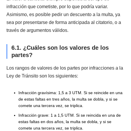
tener una resolución administrativa del director nacio
fundada en la existencia de un error notorio. O, por
decreto judicial,
fundado en error notorio o causa legal
dictado por el juez de policía local en tu domicilio
.
5.4. ¿Cuándo se eliminan definitivam
las anotaciones?
Las anotaciones se eliminarán definitivamente al
inscribirse en el Registro de Defunciones del Servici
Registro Civil e Identificación al fallecimiento de la
persona anotada.
La Ley 19.902, modificó el artículo 217, de la Ley 18.
de Tránsito, para permitir la eliminación de las siguie