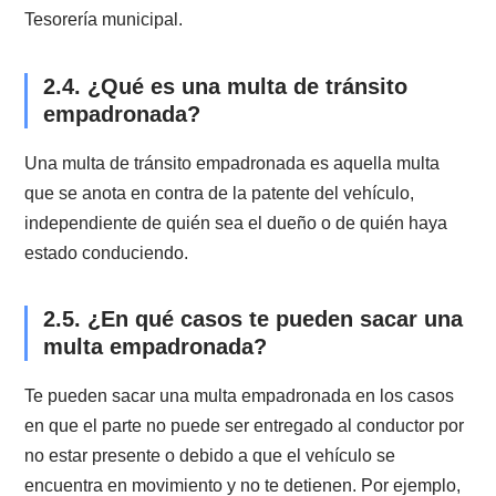
cualquier norma contenida en la ley de tránsito, y
también por no pagar el telepeaje (tag) o el pasaje en
transporte público (Transantiago).
2.2. ¿Dónde se pagan las multas de
tránsito?
Las multas de tránsito se pagan en el Juzgado de
Policía Local, que corresponda a la comuna, en dond
se cometió la infracción.
2.3. ¿Dispongo de algún plazo para p
una multa de tránsito?
Sí, tienes las siguientes opciones; Puedes concurrir a
Juzgado de Policía Local correspondiente, en la fech