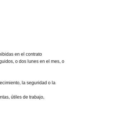
bajo?
ero
rabajo?
probada