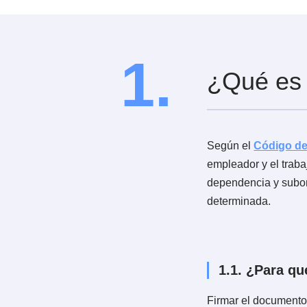
6.8.
Negociaciones qu
6.9.
No concurrencia 
un total de tres días e
6.10.
Abandono del tr
6.11.
Actos, omisione
actividad de los traba
6.12.
Daño material c
productos o mercader
6.13.
Incumplimiento 
6.14.
Por necesidades
1.
¿Qué e