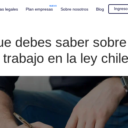
NUEVO
Áreas legales
Plan empresas
Sobre nosotros
Blo
 que debes saber s
de trabajo en la ley