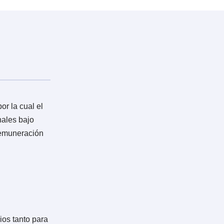
en como prohibidas en el contrato
e dos días seguidos, o dos lunes en el mes, o
o del establecimiento, la seguridad o la
s, herramientas, útiles de trabajo,
?