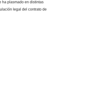
udalismo, y actualmente con el trabajo que
 fundamentalmente por la lucha de los
compresión que se ha tenido en los últimos
odo lo que se ha plasmado en distintas
 sido la regulación legal del contrato de
rabajo?
o?