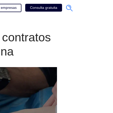
Consulta gratuita
Ingreso empresas
g
obre contratos
 chilena