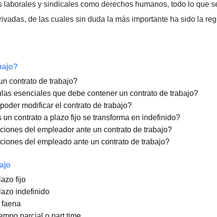
podríamos identificar con la esclavitud, después con el fe
urídica y social más avanzada en este tipo de relaciones,
echos laborales
en los comienzos del siglo XX, y por la 
erechos laborales y sindicales como derechos humanos, t
omo privadas, de las cuales sin duda la más importante ha
de trabajo?
firmar un contrato de trabajo?
cláusulas esenciales que debe contener un contrato de t
 para poder modificar el contrato de trabajo?
ancias un contrato a plazo fijo se transforma en indefinid
obligaciones del empleador ante un contrato de trabajo?
obligaciones del empleado ante un contrato de trabajo?