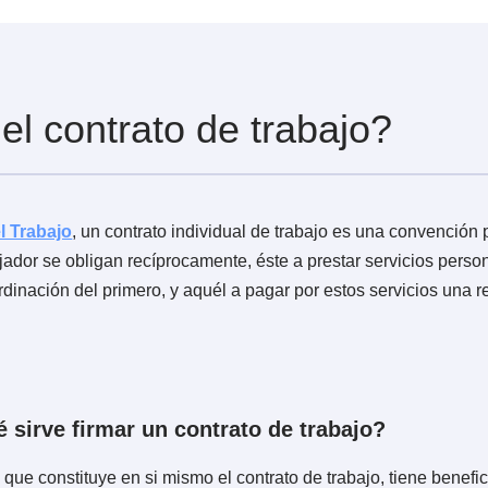
e ejecute el trabajador dentro del negocio y que aparec
del trabajador a sus labores sin causa justificada durant
n el mes
abajo por parte del trabajador
s o imprudencias temerarias que afecten el funcionamient
jadores
ausado intencionalmente en las instalaciones, maquinaria
ías
grave de las obligaciones que impone el contrato
 de la empresa, establecimiento o servicio
s el contrato de trabajo