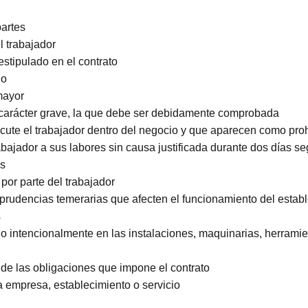
se una persona extranjera al firmar el contrato de trabajo
debe cumplir un extranjero para firmar un contrato de tra
rse el empleador en un contrato de trabajo con un extranj
ino al contrato de trabajo por parte del empleador?
¿de qué manera le puedo poner término al contrato de t
ca el término de contrato de trabajo?
minan mi contrato sin aviso previo?
a poner término al contrato de trabajo
jador
e las partes
ria del trabajador
plazo estipulado en el contrato
 servicio
fuerza mayor
da de carácter grave, la que debe ser debidamente com