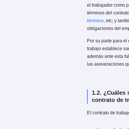
Según el
Códi
empleador y el
dependencia y
determinada.
1.1. ¿Pa
Firmar el docu
el trabajador 
términos del c
término
, etc;