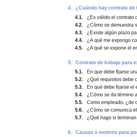
3.1.
¿A quiénes está 
3.2.
¿Qué significa q
Trabajo?
3.3.
¿A qué se refier
3.4.
¿Sí tengo artícul
3.5.
¿Puedo trabajar 
3.6.
¿Qué puedo hacer
4.
¿Cuándo hay contrat
4.1.
¿Es válido el co
4.2.
¿Cómo se demue
4.3.
¿Existe algún pl
4.4.
¿A qué me expon
4.5.
¿A qué se expone
5.
Contrato de trabajo 