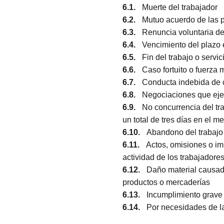
5.1.
En que debe fijar
5.2.
¿Qué requisitos 
5.3.
En qué debe fija
5.4.
¿Cómo se da térm
5.5.
Como empleado, 
5.6.
¿Cómo se comuni
5.7.
¿Qué hago si ter
6.
Causas o motivos par
6.1.
Muerte del traba
6.2.
Mutuo acuerdo d
6.3.
Renuncia volunta
6.4.
Vencimiento del 
6.5.
Fin del trabajo o
6.6.
Caso fortuito o 
6.7.
Conducta indebi