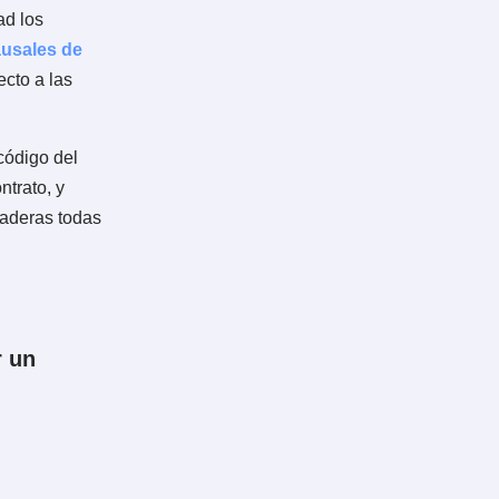
 convención por la cual el
rvicios personales bajo
ervicios una remuneración
tiene beneficios tanto para
cer a cabalidad los
, horarios,
causales de
e prueba respecto a las