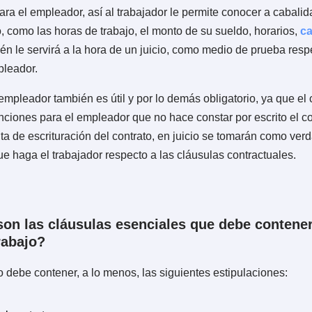
go del Trabajo
, un contrato individual de trabajo es una
 trabajador se obligan recíprocamente, éste a prestar se
 subordinación del primero, y aquél a pagar por estos s
ra qué sirve firmar un contrato de trabajo?
mento que constituye en si mismo el contrato de trabajo, 
como para el empleador, así al trabajador le permite cono
ontrato, como las horas de trabajo, el monto de su sueldo
 y también le servirá a la hora de un juicio, como medio d