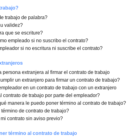
dirigido este tipo de contratos?
ue en nuestro contrato de trabajo estemos sujetos al artí
e con que no existe “supervisión superior inmediata”?
o 22, puedo trabajar todos los días o se regula en el cont
más de 45 horas semanales si tengo artículo 22 inciso 2
 si no se cumplen las características de un contrato con
o de trabajo?
ntrato de trabajo de palabra?
stra su validez?
azo para que se escriture?
go como empleado si no suscribo el contrato?
 el empleador si no escritura ni suscribe el contrato?
para extranjeros