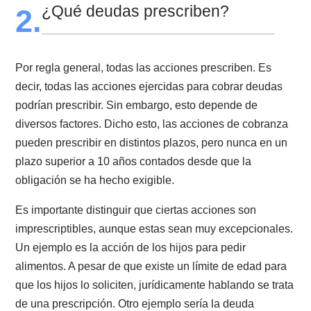
contra el deudor para cobrar dicha deuda. Entendien
esto, no es que la deuda ya no exista, sino que el
acreedor ha perdido su facultad para cobrar
judicialmente la misma.
Es por esto que el Código Civil siempre trata la
prescripción extintiva como prescripción de acciones 
no de deudas. Lo anterior ya que sólo a través de la
acción judicial el acreedor podrá cobrar su acreencia
una vez que transcurra el plazo de prescripción
dispuesto por la ley, y ésta sea declarada por un tribu
¿Qué deudas prescriben?
2.