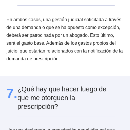
Para identificar los efectos que tendrá una demanda
nueva en nuestra contra es fundamental distinguir si e
plazo de la prescripción se ha cumplido, o por el
contrario, se encuentra corriendo y aún no se cumple
ambos casos los efectos son los siguientes:
Demanda nueva por deuda cuyo plazo de prescripció
se encuentra cumplido: en este caso, el deudor
beneficiado con la prescripción la debe hacer valer 
excepción en el juicio en cuestión. Cumpliéndose los
demás requisitos ganará el juicio y la deuda será
declarada prescrita.
Demanda nueva por deuda cuyo plazo de prescripció
aún no se cumple: en este caso, el plazo de prescrip
que estaba transcurriendo se interrumpirá una vez n
notifiquen la demanda. Esto determinará que el plazo