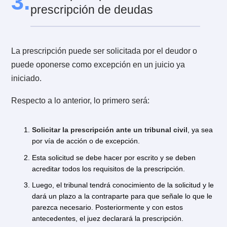
algunos ejemplos:
Deudas de servicios básicos: siguen la regla general 
5 años para la prescripción de las acciones de cobro.
Deudas con servicios de telecomunicaciones: prescri
en 5 años.
Deudas con autopistas o TAG: se aplicará la regla
general, es decir prescriben en 5 años.
Derechos de aseo municipal: se aplica la regla gener
respecto a la prescripción, es decir, 5 años, aunque s
ha discutido jurisprudencialmente, que esta prescripc
podría ser de 3 años.
De los ejemplos dados se puede concluir que en tod
aquellos casos en que la ley no ha establecido un pl