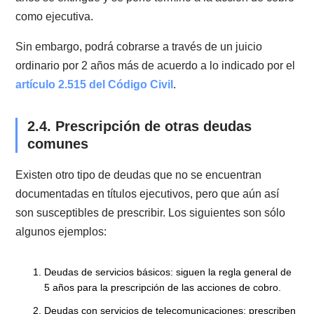
2.2. Prescripción de cheques
La acción que nace de una obligación documentada 
un cheque prescribirá. De acuerdo a lo anterior, el
artículo 34 del DFL 707
, dice: "La acción ejecutiva
contra los obligados al pago de un cheque protestado
la acción penal, prescribirá en un año contado desde 
fecha del protesto establecido en el artículo 33”.
2.3. Prescripción de otras deudas que
consten en escritura pública
Por regla general, los otros tipos de deudas proviene
de títulos ejecutivos como sentencias, copia autoriza
de escritura pública y confesión judicial. Estos último