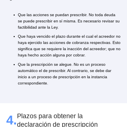
Solicitar la prescripción ante un tribunal civil
, ya 
por vía de acción o de excepción.
Esta solicitud se debe hacer por escrito y se deben
acreditar todos los requisitos de la prescripción.
Luego, el tribunal tendrá conocimiento de la solicitud 
dará un plazo a la contraparte para que señale lo que
parezca necesario. Posteriormente y con estos
antecedentes, el juez declarará la prescripción.
3.1. La prescripción no es automática
debe ser solicitada
La prescripción no funciona por derecho propio, sino
uno de sus requisitos excluyentes es que debe ser
declarada judicialmente y por lo tanto solicitada. Esto