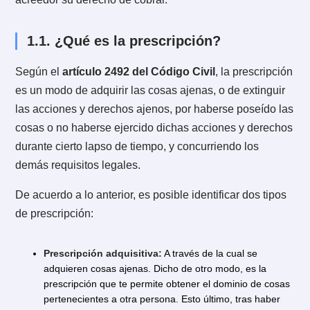
de sanción para el acreedor negligente que no se ha
preocupado de perseguir el cobro de su acreencia.
La prescripción determina que el deudor de un crédit
puede liberarse de una deuda sin necesidad de paga
si se cumple una cantidad de tiempo definido por la le
si se cumplen los demás requisitos legales. Esto últi
no sólo libera al deudor sino, también le quita al
acreedor su derecho de cobrar.
1.1. ¿Qué es la prescripción?
Según el
artículo 2492 del Código Civil
, la prescrip
es un modo de adquirir las cosas ajenas, o de extingu
las acciones y derechos ajenos, por haberse poseído 