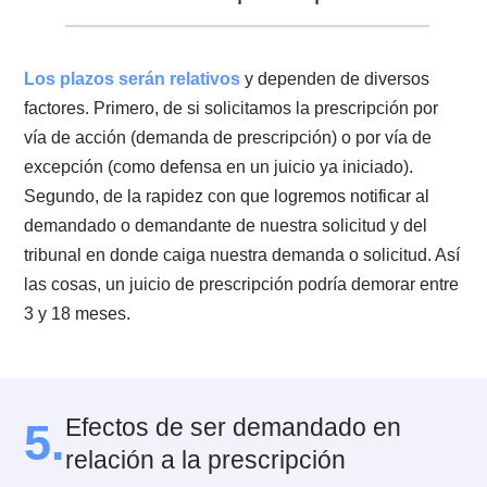
último, se encuentra recogido en el
artículo 2493 del
Código Civil
que señala que el juez no podrá declara
la prescripción de una deuda si ésta no es reclamada
por el deudor.
3.2. ¿Cuáles son los requisitos de la
prescripción de deudas?
Los
requisitos de este tipo de prescripción
, son los
siguientes:
Que las acciones se puedan prescribir. No toda deud
se puede prescribir en sí misma. Es necesario revisar
factibilidad ante la Ley.
Que haya vencido el plazo durante el cual el acreedo