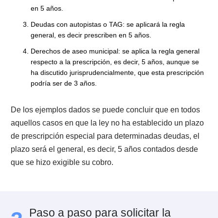
prescribirán en un plazo de 3 años desde que la
obligación que en ellos consta se hace exigible. A pe
de esto, es importante considerar que en ese plazo d
años se extingue y se pone término a la acción de co
como ejecutiva.
Sin embargo, podrá cobrarse a través de un juicio
ordinario por 2 años más de acuerdo a lo indicado por
artículo 2.515 del Código Civil
.
2.4. Prescripción de otras deudas
comunes
Existen otro tipo de deudas que no se encuentran
documentadas en títulos ejecutivos, pero que aún así
son susceptibles de prescribir. Los siguientes son sól