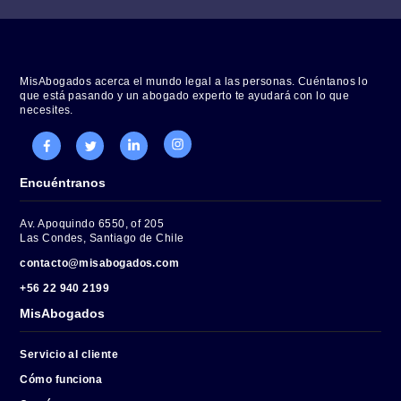
prescripción?
Una vez declarada la prescripción por el tribunal que
conozca de la causa, no habrá que realizar ninguna o
gestión administrativa para obtener la misma. Con la
declaración bastará. Sin embargo, lo que sí debe
solicitar el deudor beneficiado por la prescripción, es
que se borre su deuda del registro de DICOM, ya que 
registros no se borran automáticamente. Por el contrar
debe ser solicitado previamente y acreditado el hech
de que existe una prescripción declarada a favor del
deudor.
7.1. ¿Cómo solicitar la eliminación de