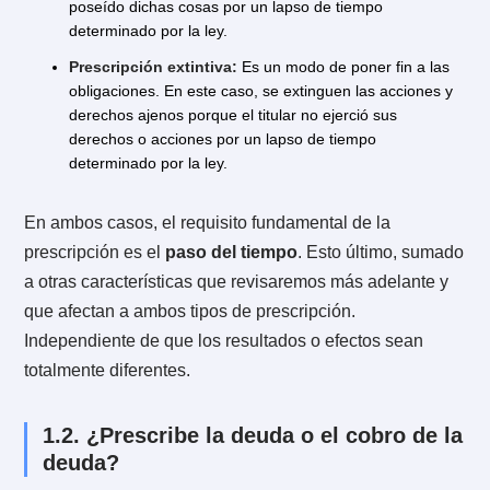
cosas o no haberse ejercido dichas acciones y derec
durante cierto lapso de tiempo, y concurriendo los
demás requisitos legales.
De acuerdo a lo anterior, es posible identificar dos tip
de prescripción:
Prescripción adquisitiva:
A través de la cual se
adquieren cosas ajenas. Dicho de otro modo, es la
prescripción que te permite obtener el dominio de co
pertenecientes a otra persona. Esto último, tras habe
poseído dichas cosas por un lapso de tiempo
determinado por la ley.
Prescripción extintiva:
Es un modo de poner fin a l
obligaciones. En este caso, se extinguen las acciones
derechos ajenos porque el titular no ejerció sus
derechos o acciones por un lapso de tiempo