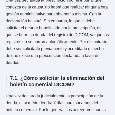
debe empezar a contar desde cero nuevamente. A
continuación, daremos un ejemplo para explicarlo.
Esteban pidió un préstamo al Banco “x”
documentandose en un pagaré que ya se encuentra
vencido hace 9 meses. Técnicamente a Esteban le
faltan 3 meses para obtener la prescripción del mismo
Si en el transcurso del 10º mes lo notifican de la
demanda de cobro de pagaré, Esteban perderá los 1
meses que ya han transcurrido, debiendo nuevament
comenzar desde cero el cómputo del plazo.
¿Cuáles son los gastos
6.