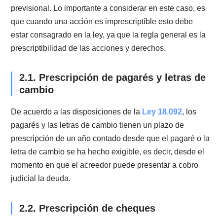
Por regla general, todas las acciones prescriben. Es
decir, todas las acciones ejercidas para cobrar deuda
podrían prescribir. Sin embargo, esto depende de
diversos factores. Dicho esto, las acciones de cobran
pueden prescribir en distintos plazos, pero nunca en 
plazo superior a 10 años contados desde que la
obligación se ha hecho exigible.
Es importante distinguir que ciertas acciones son
imprescriptibles, aunque estas sean muy excepcional
Un ejemplo es la acción de los hijos para pedir
alimentos. A pesar de que existe un límite de edad pa
que los hijos lo soliciten, jurídicamente hablando se tr
de una prescripción. Otro ejemplo sería la deuda