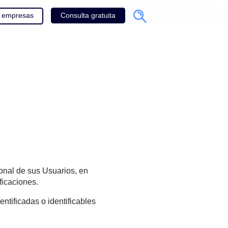
Consulta gratuita
Ingreso empresas
g
arácter personal de sus Usuarios, en
9 y sus modificaciones.
turales, identificadas o identificables