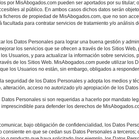
 Personales”).
ecogidos por MisAbogados.com pueden ser aportados por s
tes accesibles al público. En ambos casos dichos datos 
rados a ficheros de propiedad de MisAbogados.com, que 
está facultada para contratar servicios de tratamiento y/
tilizar los Datos Personales para lograr una buena gest
liar y mejorar los servicios que se ofrecen a través de lo
tos de los Usuarios, y para actualizar la información sob
a o a través de los Sitios Web. MisAbogados.com puede u
s, las que los Usuarios no están, sin embargo, obligados
rda la seguridad de los Datos Personales y adopta los 
 mal uso, alteración, acceso no autorizado y/o apropiación
r los Datos Personales si son requeridas a hacerlo por 
ue sea imprescindible para defender los derechos de Mi