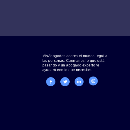
el envío de cookies y
Empresa, con su pro
La información que 
Cualquier sugerencia a l
MisAbogados acerca el mundo legal a
las personas. Cuéntanos lo que está