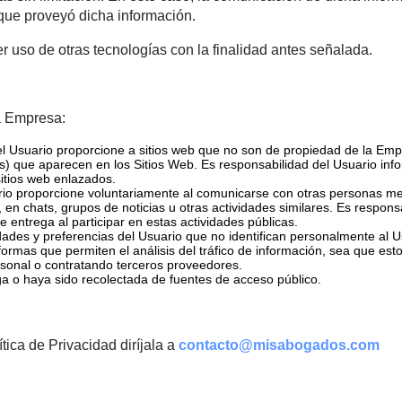
de cada Sitio Web puede ser grabado con el objeto de ge
es de los Sitios Web que son más visitados y de mayor int
 intereses de los Usuarios.
rva el derecho a usar el contenido de los correos electr
s de carácter personal de los Usuarios para cualquier pro
personas sin limitación. En este caso, la comunicación de
suario que proveyó dicha información.
hacer uso de otras tecnologías con la finalidad antes s
d de la Empresa:
s que el Usuario proporcione a sitios web que no son de propi
es (links) que aparecen en los Sitios Web. Es responsabilidad de
 a los sitios web enlazados.
el Usuario proporcione voluntariamente al comunicarse con otr
murales, en chats, grupos de noticias u otras actividades simila
ción que entrega al participar en estas actividades públicas.
 actividades y preferencias del Usuario que no identifican per