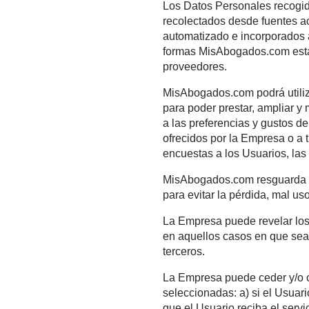
(en adelante los “Datos
Los Datos Personales r
recolectados desde fuen
automatizado e incorpo
formas MisAbogados.com 
proveedores.
MisAbogados.com podrá u
para poder prestar, amp
a las preferencias y gus
ofrecidos por la Empres
encuestas a los Usuario
MisAbogados.com resgua
para evitar la pérdida,
La Empresa puede revela
en aquellos casos en q