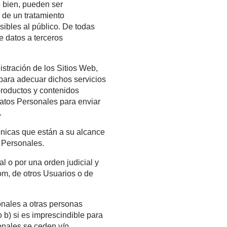
u titular; o bien, pueden ser
serán objeto de un tratamiento
no son accesibles al público. De todas
o análisis de datos a terceros
ión y administración de los Sitios Web,
s Sitios Web, para adecuar dichos servicios
re servicios, productos y contenidos
tilizar los Datos Personales para enviar
 a responder.
medios y técnicas que están a su alcance
 de los Datos Personales.
mandato legal o por una orden judicial y
sAbogados.com, de otros Usuarios o de