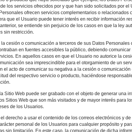
 y/o comunicar, bajo obligación de confidencialidad, lo
 Usuario consiente en que se cedan sus Datos Personales a
l servicio o producto que haya solicitado (por ejemplo, l
ores de los servicios ofrecidos por y que han sido solicit
Datos Personales ofrecen servicios complementarios o re
considera que el Usuario puede tener interés en recibir i
. Lo anterior, se entiende sin perjuicio de los casos en q
sonales sin restricción.
torizar la cesión o comunicación a terceros de sus Dat
se encontraban en fuentes accesibles la público, debien
 los Servicios. En aquellos casos en que el Usuario no a
n o comunicación sea imprescindible para el otorgamiento
 que, en el acto de comunicar su negativa a la cesión o 
 solicitud del respectivo servicio o producto, haciéndos
ancelación.