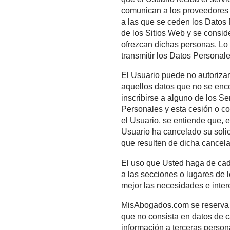
terceros.
La Empresa puede ceder
seleccionadas: a) si el
que el Usuario reciba e
comunican a los proveed
a las que se ceden los 
de los Sitios Web y se 
ofrezcan dichas personas
transmitir los Datos Per
El Usuario puede no au
aquellos datos que no 
inscribirse a alguno de
Personales y esta cesió
el Usuario, se entiende
Usuario ha cancelado su
que resulten de dicha c