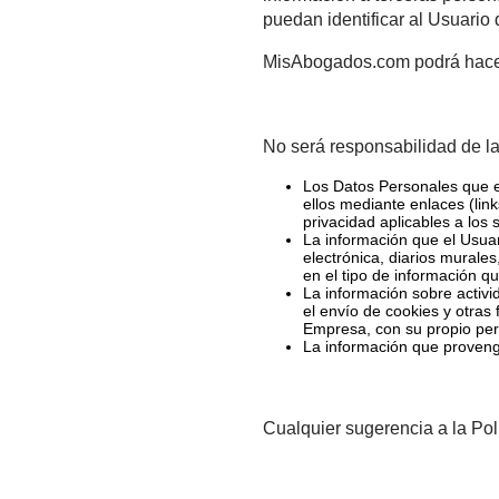
El uso que Usted haga 
a las secciones o lugar
mejor las necesidades e
MisAbogados.com se rese
que no consista en dato
información a terceras 
puedan identificar al U
MisAbogados.com podrá 
No será responsabilida
Los Datos Personale
ellos mediante enlac
privacidad aplicables
La información que 
electrónica, diarios 
en el tipo de informa
La información sobre