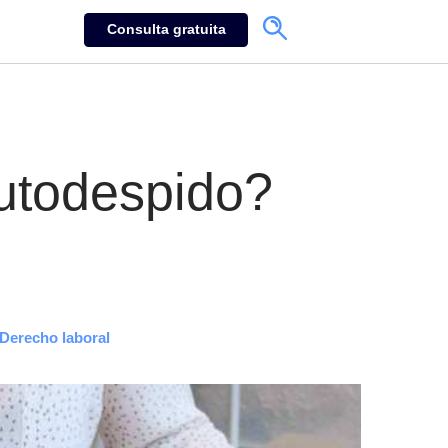
Consulta gratuita
utodespido?
Derecho laboral