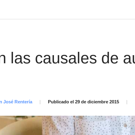
n las causales de a
n José Rentería
|
Publicado el 29 de diciembre 2015
|