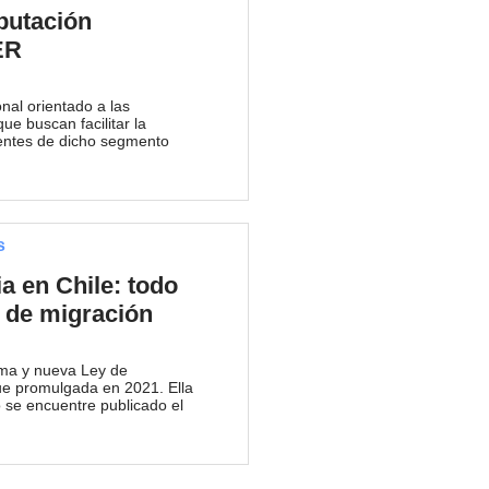
butación
ER
onal orientado a las
e buscan facilitar la
uyentes de dicho segmento
s
a en Chile: todo
y de migración
rma y nueva Ley de
fue promulgada en 2021. Ella
o se encuentre publicado el