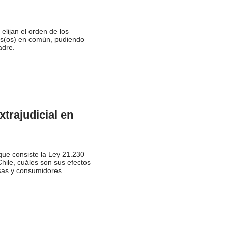
elijan el orden de los
ijas(os) en común, pudiendo
adre.
trajudicial en
 que consiste la Ley 21.230
Chile, cuáles son sus efectos
as y consumidores...