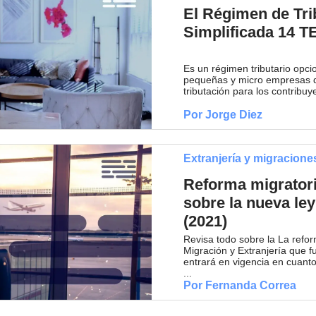
El Régimen de Tri
Simplificada 14 T
Es un régimen tributario opci
pequeñas y micro empresas qu
tributación para los contrib
Por Jorge Diez
Extranjería y migracione
Reforma migratori
sobre la nueva le
(2021)
Revisa todo sobre la La refo
Migración y Extranjería que 
entrará en vigencia en cuant
...
Por Fernanda Correa