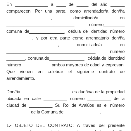
En ______________ a ____ de _____ del año ______
comparecen: Por una parte, como arrendador/a don/ña
___________________, domiciliado/a en
_____________________________ número_________
comuna de_______________, cédula de identidad número
___________, y por otra parte como arrendatario don/ña
______________________, domiciliado/a en
______________________________________ número
________, comuna de_______________ , cédula de identidad
número ____________ ambos mayores de edad, y expresan:
Que vienen en celebrar el siguiente contrato de
arrendamiento.
Don/ña _____________________ es dueño/a de la propiedad
ubicada en calle __________ número __________ de la
ciudad de __________ Su Rol de Avalúos es el número
__________ de la Comuna de _______________.
1.- OBJETO DEL CONTRATO: A través del presente