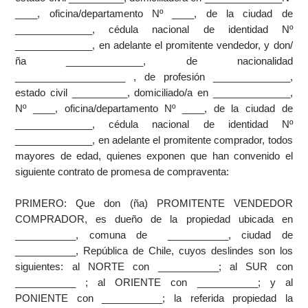
____, oficina/departamento Nº ____, de la ciudad de
______________, cédula nacional de identidad Nº
______________, en adelante el promitente vendedor, y don/
ña ______________, de nacionalidad
____________________ , de profesión ______________,
estado civil __________, domiciliado/a en ______________,
Nº ____, oficina/departamento Nº ____, de la ciudad de
______________, cédula nacional de identidad Nº
______________, en adelante el promitente comprador, todos
mayores de edad, quienes exponen que han convenido el
siguiente contrato de promesa de compraventa:
PRIMERO: Que don (ña) PROMITENTE VENDEDOR
COMPRADOR, es dueño de la propiedad ubicada en
___________, comuna de ­ ___________, ciudad de
___________, República de Chile, cuyos deslindes son los
siguientes: al NORTE con ___________; al SUR con
___________ ; al ORIENTE con ___________; y al
PONIENTE con ___________; la referida propiedad la