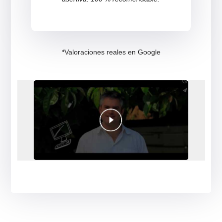
Jessica Venegas
❮
❯
Sólo elogios, busqué en infinidad de sitios
sin resultados y con ustedes me llevé una
muy grata acogida, respuesta concreta y
asertiva. 100 % recomendable.
*
Valoraciones reales en Google