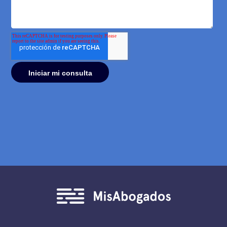
arrendamiento y precario
Déjanos tu mensaje para contactarte dentro de los
próximos minutos. En breve estarás hablando con un
abogado.
Explicaciones simples y claras.
Un equipo
rápido.
Propuestas transparentes. 100% Confidencial
Nombre
Apellido
Correo
Número de teléfono