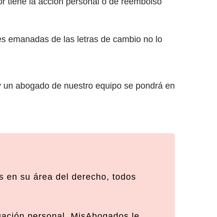
or tiene la acción personal o de reembolso
es emanadas de las letras de cambio no lo
 un abogado de nuestro equipo se pondrá en
 en su área del derecho, todos
tuación personal. MisAbogados le