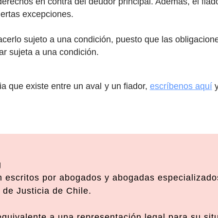
derechos en contra del deudor principal. Además, el fiad
iertas excepciones.
cerlo sujeto a una condición, puesto que las obligacion
ar sujeta a una condición.
a que existe entre un aval y un fiador,
escríbenos aquí
y
g
 escritos por abogados y abogadas especializados
de Justicia de Chile.
 equivalente a una representación legal para su si