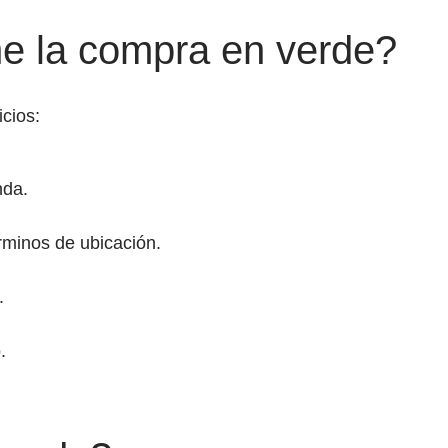
ne la compra en verde?
cios:
nda.
rminos de ubicación.
.
.