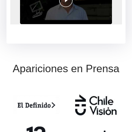
Jessica Venegas
❮
❯
Sólo elogios, busqué en infinidad de sitios
sin resultados y con ustedes me llevé una
muy grata acogida, respuesta concreta y
asertiva. 100 % recomendable.
*
Valoraciones reales en Google