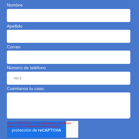
La oficina de MisAbogados.com está ubicada en
Av. Vitacura N° 2771, oficina 202. Las Condes.
Puedes programar tu visita con nosotros en
nuestros horarios de atención: Lunes a Viernes de
9:00 a 19:00 hrs.
Consulta gratuita con
Abogados expertos en
bienes raíces
Déjanos tu mensaje para contactarte dentro de los