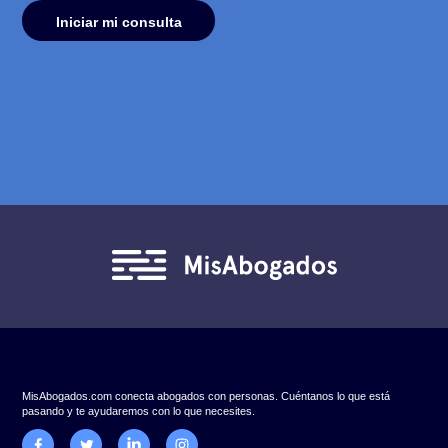
próximos minutos. En breve
estarás hablando con 
abogado especializado en bienes raíces y proyec
inmobiliarios.
Explicaciones simples y claras.
Equipo rápido.
Propuestas transparentes. 100% Confidencial.
* Tiempo aproximado de espera: menos de 2 horas hábiles (L-V 9:00 
19:00 hrs.)
Nombre
Apellido
Correo
Número de teléfono