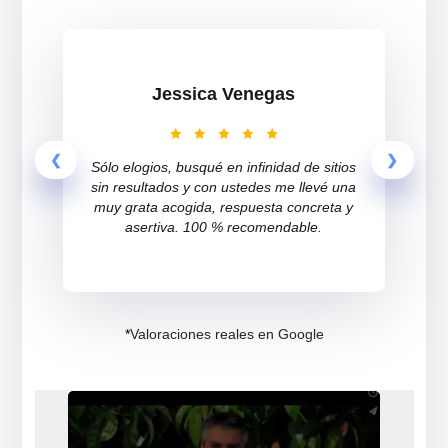
Inquietudes legales
resueltas a
1 de cada
3 chilenos
en 2020.