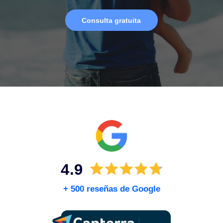
Cuéntanos lo que necesitas y un abogado te
recomendará lo mejor para ti.
Consulta gratuita