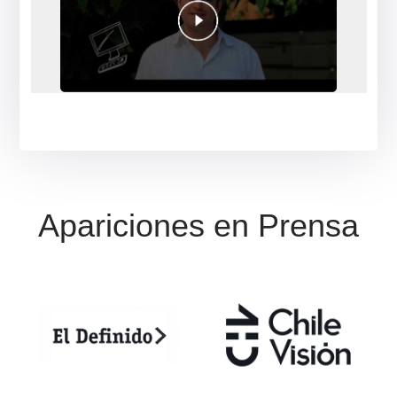
Jessica Venegas
❮
❯
Sólo elogios, busqué en infinidad de sitios
sin resultados y con ustedes me llevé una
muy grata acogida, respuesta concreta y
asertiva. 100 % recomendable.
*
Valoraciones reales en Google