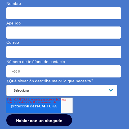
La oficina de MisAbogados.com está ubicada en
Av. Vitacura N° 2771, oficina 202. Las Condes.
Puedes programar tu visita con nosotros en
nuestros horarios de atención: Lunes a Viernes de
9:00 a 18:30 hrs.
Consulta gratuita con un
experto en Familia
Déjanos tu mensaje para contactarte dentro de los
próximos minutos*.