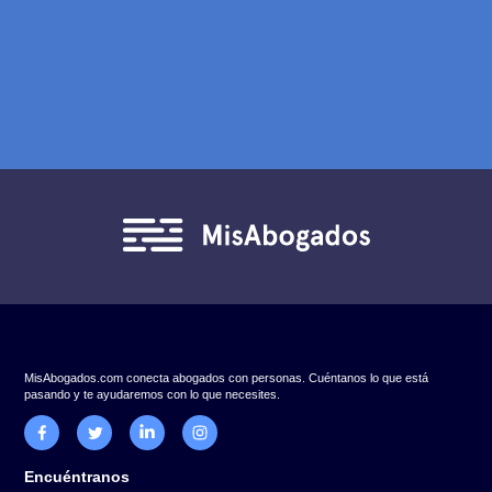
En breve estarás hablando con un abogado.
Explicaciones simples y claras.
Equipo rápido.
Propuestas transparentes. 100% Confidencial.
* Tiempo aproximado de espera: menos de 2 horas hábiles (L-V 9:00 
19:00 hrs.)
Nombre
Apellido
Correo
Número de teléfono de contacto