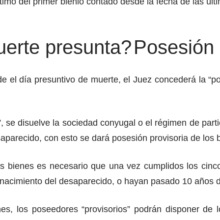
timo del primer bienio contado desde la fecha de las últi
uerte presunta?
Posesión d
l día presuntivo de muerte, el Juez concederá la “pose
”, se disuelve la sociedad conyugal o el régimen de part
saparecido, con esto se dará posesión provisoria de los 
os bienes es necesario que una vez cumplidos los cinc
 nacimiento del desaparecido, o hayan pasado 10 años de
enes, los poseedores “provisorios” podrán disponer de 