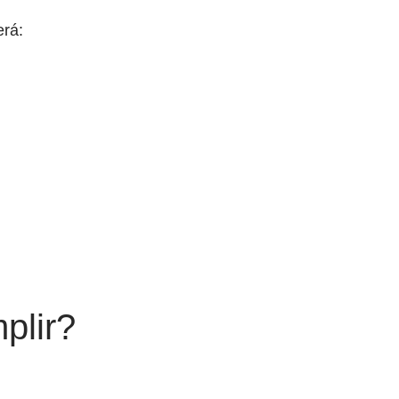
erá:
plir?