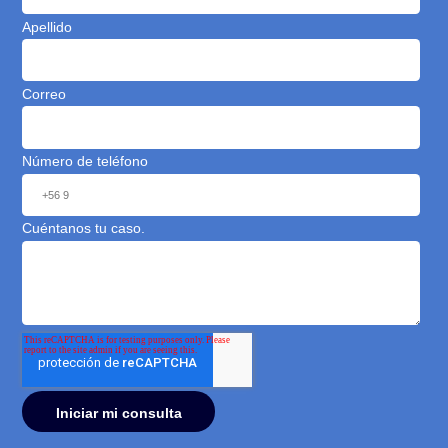
La oficina de MisAbogados.com está ubicada en
Av. Vitacura N° 2771, oficina 202. Las Condes.
Puedes programar tu visita con nosotros en
nuestros horarios de atención: Lunes a Viernes de
9:00 a 18:30 hrs.
Consulta gratuita hoy
Déjanos tu mensaje para contactarte dentro de los
próximos minutos*. En breve estarás hablando con u
abogado.
Explicaciones simples y claras.
Equipo rápido.