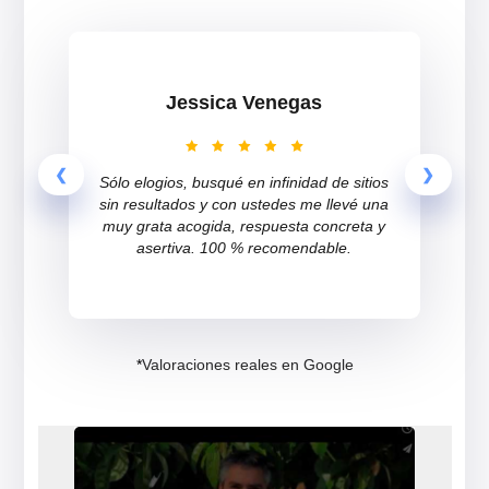
Inquietudes legales
resueltas a
1 de cada
3 chilenos
este 2020.