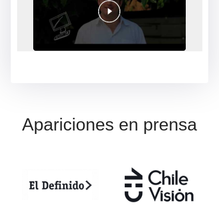
Jessica Venegas
❮
❯
Sólo elogios, busqué en infinidad de sitios
sin resultados y con ustedes me llevé una
muy grata acogida, respuesta concreta y
asertiva. 100 % recomendable.
*
Valoraciones reales en Google