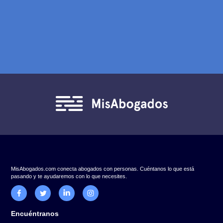
Propuestas transparentes. 100% Confidencial.
* Tiempo aproximado de espera: menos de 2 horas hábiles (L-V 9:00 
19:00 hrs.)
Nombre
Apellido
Correo
Número de teléfono