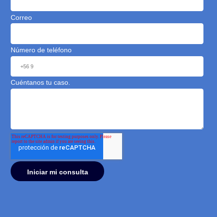
Puedes programar tu visita con nosotros en
nuestros horarios de atención: Lunes a Viernes de
9:00 a 18:30 hrs.
Consulta gratuita con
expertos en Familia
Déjanos tu mensaje para contactarte dentro de los
próximos minutos*.
En breve estarás hablando con un abogado.
Explicaciones simples y claras.
Equipo rápido.
Propuestas transparentes. 100% Confidencial.