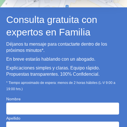
La oficina de MisAbogados.com está ubicada en
Av. Vitacura N° 2771, oficina 202. Las Condes.