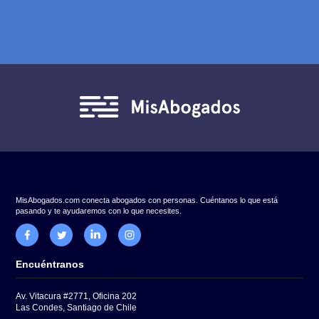
* Tiempo aproximado de espera: menos de 2 horas hábiles (L-V 9:00 
19:00 hrs.)
Nombre
Apellido
Correo
Número de teléfono
Cuéntanos tu caso.