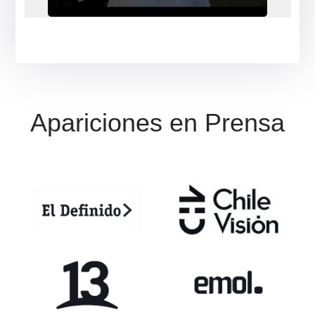
❮
❯
Sólo elogios, busqué en infinidad de sitios
sin resultados y con ustedes me llevé una
muy grata acogida, respuesta concreta y
asertiva. 100 % recomendable.
*
Valoraciones reales en Google