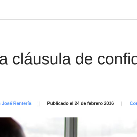
 cláusula de confi
 José Rentería
|
Publicado el 24 de febrero 2016
|
Con