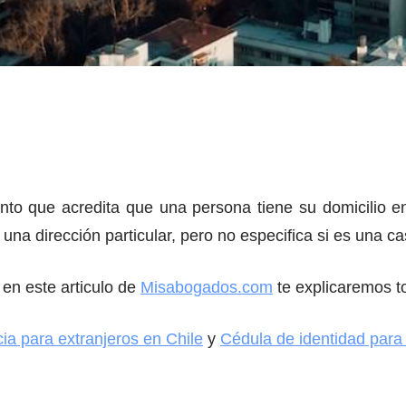
o que acredita que una persona tiene su domicilio en 
na dirección particular, pero no especifica si es una c
 en este articulo de
Misabogados.com
te explicaremos to
ia para extranjeros en Chile
y
Cédula de identidad para 